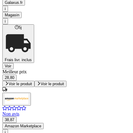
Galaxus.fr
i
Magasin
i
5j
Frais livr. inclus
Voir
Meilleur prix
28,80
Voir le produit
Voir le produit
Non avis
38,87
Amazon Marketplace
i