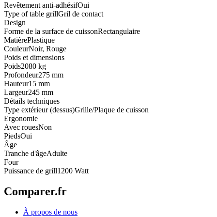
Revêtement anti-adhésif
Oui
Type of table grill
Gril de contact
Design
Forme de la surface de cuisson
Rectangulaire
Matière
Plastique
Couleur
Noir, Rouge
Poids et dimensions
Poids
2080 kg
Profondeur
275 mm
Hauteur
15 mm
Largeur
245 mm
Détails techniques
Type extérieur (dessus)
Grille/Plaque de cuisson
Ergonomie
Avec roues
Non
Pieds
Oui
Âge
Tranche d'âge
Adulte
Four
Puissance de grill
1200 Watt
Comparer.fr
À propos de nous