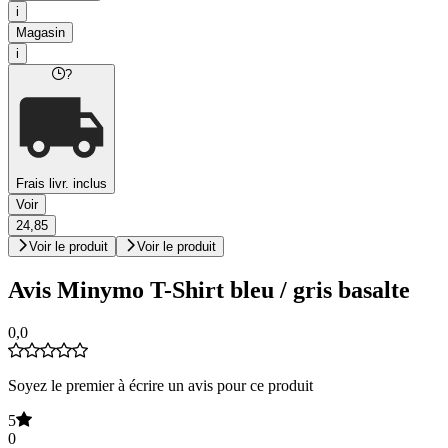
i
Magasin
i
?
Frais livr. inclus
Voir
24,85
Voir le produit
Voir le produit
Avis Minymo T-Shirt bleu / gris basalte
0,0
Soyez le premier à écrire un avis pour ce produit
5
0