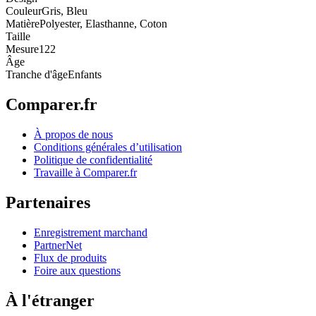
Couleur
Gris, Bleu
Matière
Polyester, Elasthanne, Coton
Taille
Mesure
122
Âge
Tranche d'âge
Enfants
Comparer.fr
À propos de nous
Conditions générales d’utilisation
Politique de confidentialité
Travaille à Comparer.fr
Partenaires
Enregistrement marchand
PartnerNet
Flux de produits
Foire aux questions
À l'étranger