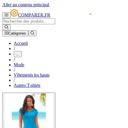
Aller au contenu principal
COMPARER.FR
Catégories
Accueil
/
...
/
Mode
/
Vêtements les hauts
/
Autres T-shirts