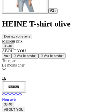
3
HEINE T-shirt olive
Donnez votre avis
Meilleur prix
36,40
ABOUT YOU
Voir
Voir le produit
Voir le produit
Trier par:
Le moins cher
Non avis
36,40
ABOUT YOU