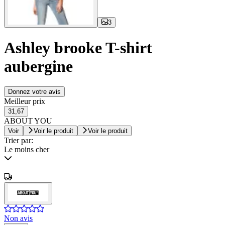
3
Ashley brooke T-shirt
aubergine
Donnez votre avis
Meilleur prix
31,67
ABOUT YOU
Voir
Voir le produit
Voir le produit
Trier par:
Le moins cher
Non avis