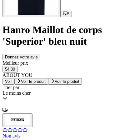
5
Hanro Maillot de corps
'Superior' bleu nuit
Donnez votre avis
Meilleur prix
54,00
ABOUT YOU
Voir
Voir le produit
Voir le produit
Trier par:
Le moins cher
Non avis