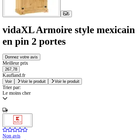
5
vidaXL Armoire style mexicain
en pin 2 portes
Donnez votre avis
Meilleur prix
267,78
Kaufland.fr
Voir
Voir le produit
Voir le produit
Trier par:
Le moins cher
Non avis