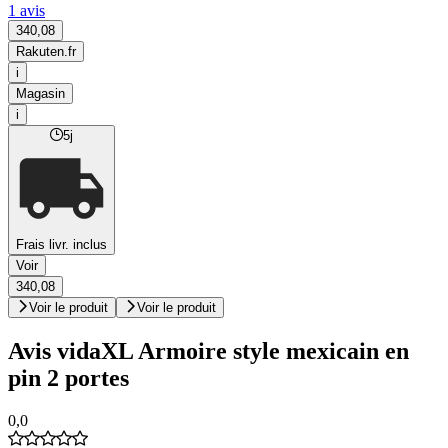
1 avis
340,08
Rakuten.fr
i
Magasin
i
5j
Frais livr. inclus
Voir
340,08
Voir le produit
Voir le produit
Avis vidaXL Armoire style mexicain en
pin 2 portes
0,0