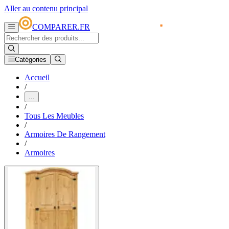
Aller au contenu principal
COMPARER.FR
Catégories
Accueil
/
...
/
Tous Les Meubles
/
Armoires De Rangement
/
Armoires