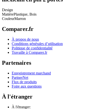
Design
Matière
Plastique, Bois
Couleur
Marron
Comparer.fr
À propos de nous
Conditions générales d’utilisation
Politique de confidentialité
Travaille à Comparer.fr
Partenaires
Enregistrement marchand
PartnerNet
Flux de produits
Foire aux questions
À l'étranger
À l'étranger: