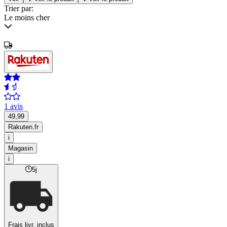
Trier par:
Le moins cher
1 avis
49,99
Rakuten.fr
i
Magasin
i
5j
Frais livr. inclus