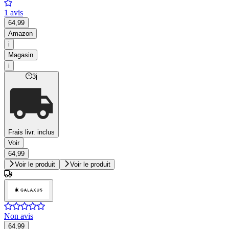
1 avis
64,99
Amazon
i
Magasin
i
3j
Frais livr. inclus
Voir
64,99
Voir le produit
Voir le produit
Non avis
64,99