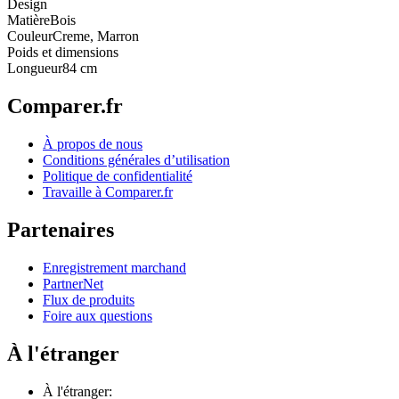
Design
Matière
Bois
Couleur
Creme, Marron
Poids et dimensions
Longueur
84 cm
Comparer.fr
À propos de nous
Conditions générales d’utilisation
Politique de confidentialité
Travaille à Comparer.fr
Partenaires
Enregistrement marchand
PartnerNet
Flux de produits
Foire aux questions
À l'étranger
À l'étranger: