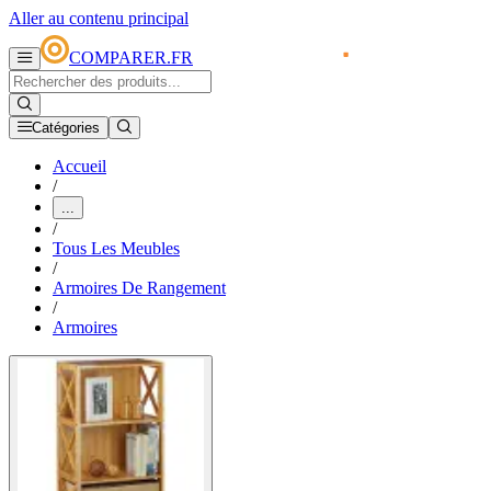
Aller au contenu principal
COMPARER.FR
Catégories
Accueil
/
...
/
Tous Les Meubles
/
Armoires De Rangement
/
Armoires