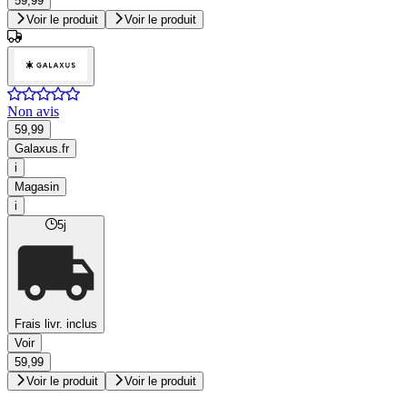
59,99
Voir le produit
Voir le produit
Non avis
59,99
Galaxus.fr
i
Magasin
i
5j
Frais livr. inclus
Voir
59,99
Voir le produit
Voir le produit