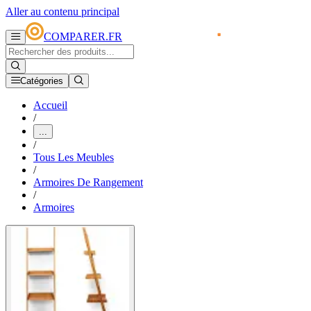
Aller au contenu principal
COMPARER.FR
Catégories
Accueil
/
...
/
Tous Les Meubles
/
Armoires De Rangement
/
Armoires