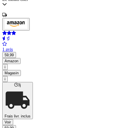
1 avis
59,99
Amazon
i
Magasin
i
3j
Frais livr. inclus
Voir