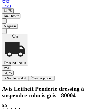
1 avis
64,75
Rakuten.fr
i
Magasin
i
5j
Frais livr. inclus
Voir
64,75
Voir le produit
Voir le produit
Avis Leifheit Penderie dressing à
suspendre coloris gris - 80004
0,0