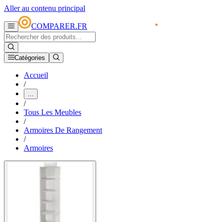
Aller au contenu principal
COMPARER.FR
Catégories
Accueil
/
...
/
Tous Les Meubles
/
Armoires De Rangement
/
Armoires