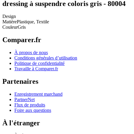
dressing à suspendre coloris gris - 80004
Design
Matière
Plastique, Textile
Couleur
Gris
Comparer.fr
À propos de nous
Conditions générales d’utilisation
Politique de confidentialité
Travaille à Comparer.fr
Partenaires
Enregistrement marchand
PartnerNet
Flux de produits
Foire aux questions
À l'étranger