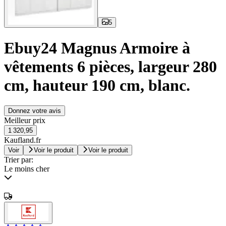
5
Ebuy24 Magnus Armoire à
vêtements 6 pièces, largeur 280
cm, hauteur 190 cm, blanc.
Donnez votre avis
Meilleur prix
1 320,95
Kaufland.fr
Voir
Voir le produit
Voir le produit
Trier par:
Le moins cher