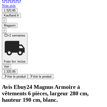
Non avis
1 320,95
Kaufland.fr
i
Magasin
i
>2 semaines
Frais livr. inclus
Voir
1 320,95
Voir le produit
Voir le produit
Avis Ebuy24 Magnus Armoire à
vêtements 6 pièces, largeur 280 cm,
hauteur 190 cm, blanc.