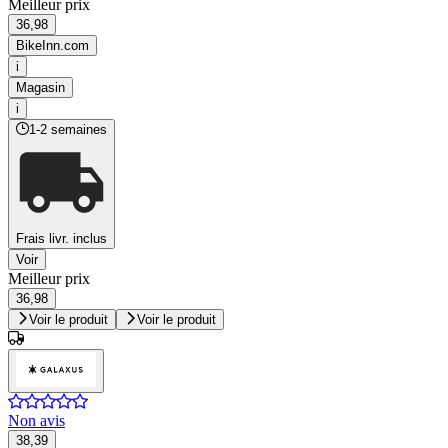
Meilleur prix
36,98
BikeInn.com
i
Magasin
i
1-2 semaines
Frais livr. inclus
Voir
Meilleur prix
36,98
Voir le produit
Voir le produit
Non avis
38,39