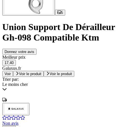
5
Union Support De Dérailleur
Gh-098 Compatible Ktm
Donnez votre avis
Meilleur prix
17,40
Galaxus.fr
Voir
Voir le produit
Voir le produit
Trier par:
Le moins cher
Non avis