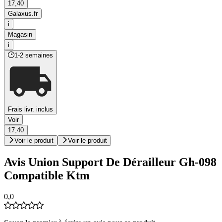
17,40
Galaxus.fr
i
Magasin
i
1-2 semaines
Frais livr. inclus
Voir
17,40
Voir le produit
Voir le produit
Avis Union Support De Dérailleur Gh-098
Compatible Ktm
0,0