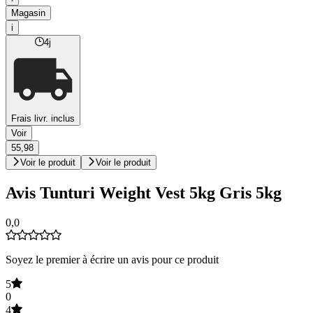
Magasin
i
4j
Frais livr. inclus
Voir
55,98
Voir le produit
Voir le produit
Avis Tunturi Weight Vest 5kg Gris 5kg
0,0
Soyez le premier à écrire un avis pour ce produit
5
0
4