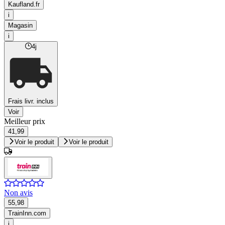
Kaufland.fr
i
Magasin
i
4j
Frais livr. inclus
Voir
Meilleur prix
41,99
Voir le produit
Voir le produit
Non avis
55,98
TrainInn.com
i