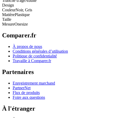
Tranche d'âge
Adulte
Design
Couleur
Noir, Gris
Matière
Plastique
Taille
Mesure
Onesize
Comparer.fr
À propos de nous
Conditions générales d’utilisation
Politique de confidentialité
Travaille à Comparer.fr
Partenaires
Enregistrement marchand
PartnerNet
Flux de produits
Foire aux questions
À l'étranger