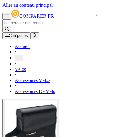
Aller au contenu principal
COMPARER.FR
Catégories
Accueil
/
...
/
Vélos
/
Accessoires Vélos
/
Accessoires De Vélo