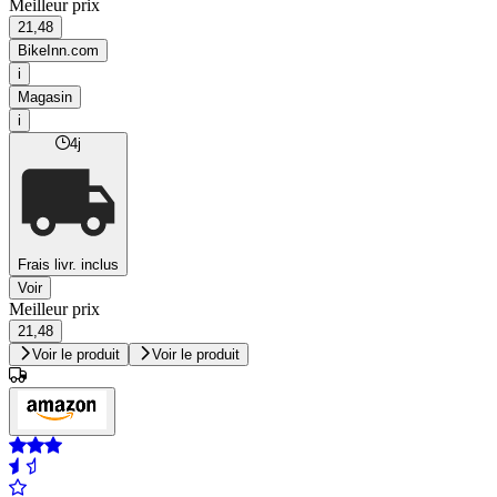
Meilleur prix
21,48
BikeInn.com
i
Magasin
i
4j
Frais livr. inclus
Voir
Meilleur prix
21,48
Voir le produit
Voir le produit