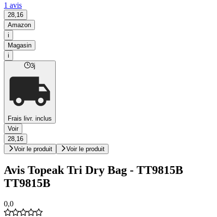
1 avis
28,16
Amazon
i
Magasin
i
3j
Frais livr. inclus
Voir
28,16
Voir le produit
Voir le produit
Avis Topeak Tri Dry Bag - TT9815B
TT9815B
0,0