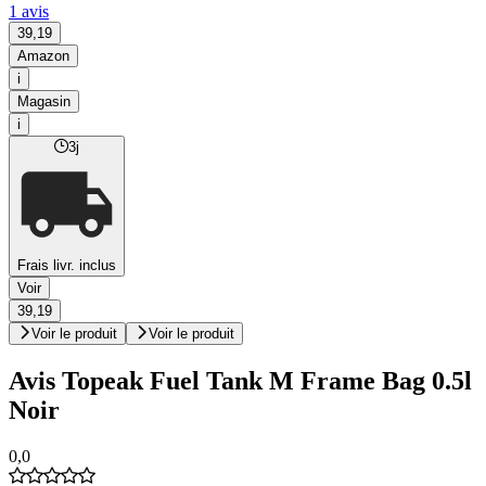
1 avis
39,19
Amazon
i
Magasin
i
3j
Frais livr. inclus
Voir
39,19
Voir le produit
Voir le produit
Avis Topeak Fuel Tank M Frame Bag 0.5l
Noir
0,0