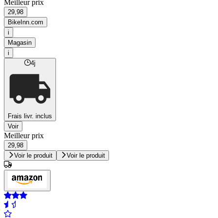
Meilleur prix
29,98
BikeInn.com
i
Magasin
i
4j
Frais livr. inclus
Voir
Meilleur prix
29,98
Voir le produit
Voir le produit