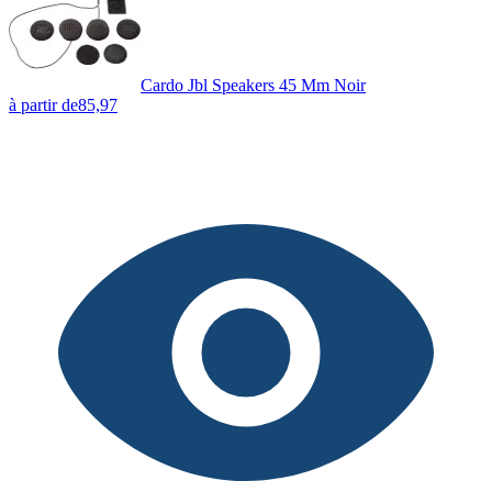
Cardo Jbl Speakers 45 Mm Noir
à partir de
85,97