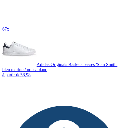
67x
Adidas Originals Baskets basses 'Stan Smith'
bleu marine / noir / blanc
à partir de
58,98