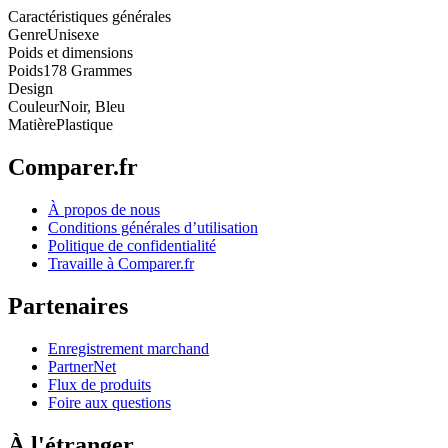
Caractéristiques générales
Genre
Unisexe
Poids et dimensions
Poids
178 Grammes
Design
Couleur
Noir, Bleu
Matière
Plastique
Comparer.fr
À propos de nous
Conditions générales d’utilisation
Politique de confidentialité
Travaille à Comparer.fr
Partenaires
Enregistrement marchand
PartnerNet
Flux de produits
Foire aux questions
À l'étranger