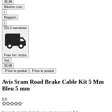
30,98
BikeInn.com
i
Magasin
i
1-2 semaines
Frais livr. inclus
Voir
30,98
Voir le produit
Voir le produit
Avis Sram Road Brake Cable Kit 5 Mm
Bleu 5 mm
0,0