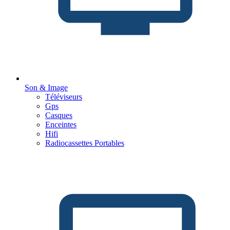
Son & Image
Téléviseurs
Gps
Casques
Enceintes
Hifi
Radiocassettes Portables