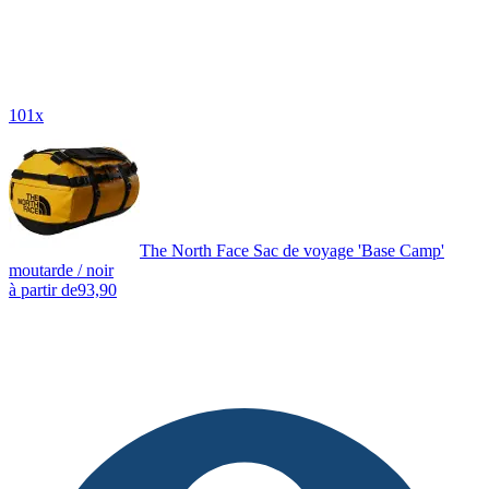
101x
The North Face Sac de voyage 'Base Camp'
moutarde / noir
à partir de
93,90