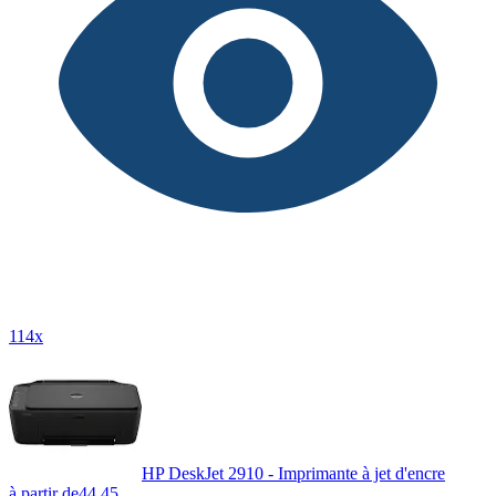
114x
HP DeskJet 2910 - Imprimante à jet d'encre
à partir de
44,45