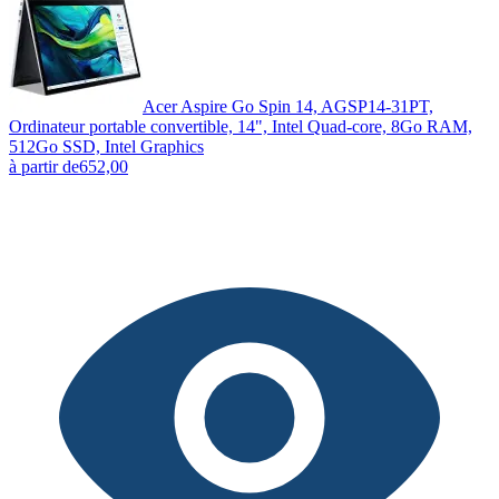
Acer Aspire Go Spin 14, AGSP14-31PT,
Ordinateur portable convertible, 14", Intel Quad-core, 8Go RAM,
512Go SSD, Intel Graphics
à partir de
652,00