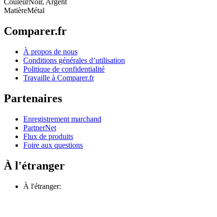
Couleur
Noir, Argent
Matière
Métal
Comparer.fr
À propos de nous
Conditions générales d’utilisation
Politique de confidentialité
Travaille à Comparer.fr
Partenaires
Enregistrement marchand
PartnerNet
Flux de produits
Foire aux questions
À l'étranger
À l'étranger: