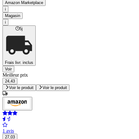
Amazon Marketplace
i
Magasin
i
5j
Frais livr. inclus
Voir
Meilleur prix
24,43
Voir le produit
Voir le produit
1 avis
27,03