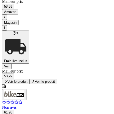
Meilleur prix
58,99
Amazon
i
Magasin
i
3j
Frais livr. inclus
Voir
Meilleur prix
58,99
Voir le produit
Voir le produit
Non avis
61,98