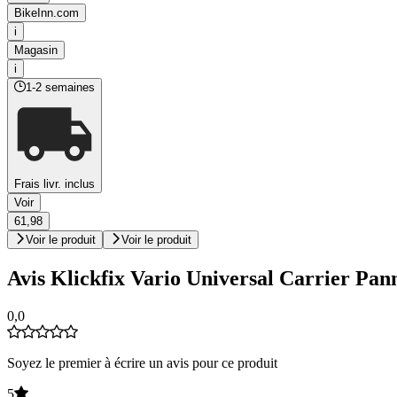
BikeInn.com
i
Magasin
i
1-2 semaines
Frais livr. inclus
Voir
61,98
Voir le produit
Voir le produit
Avis Klickfix Vario Universal Carrier Pan
0,0
Soyez le premier à écrire un avis pour ce produit
5