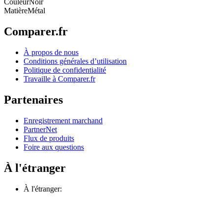
Couleur
Noir
Matière
Métal
Comparer.fr
À propos de nous
Conditions générales d’utilisation
Politique de confidentialité
Travaille à Comparer.fr
Partenaires
Enregistrement marchand
PartnerNet
Flux de produits
Foire aux questions
À l'étranger
À l'étranger: