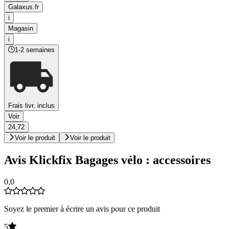
Galaxus.fr
i
Magasin
i
1-2 semaines
Frais livr. inclus
Voir
24,72
Voir le produit
Voir le produit
Avis Klickfix Bagages vélo : accessoires
0,0
Soyez le premier à écrire un avis pour ce produit
5