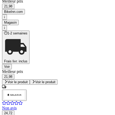
Meilleur prix
21,98
BikeInn.com
i
Magasin
i
1-2 semaines
Frais livr. inclus
Voir
Meilleur prix
21,98
Voir le produit
Voir le produit
Non avis
24,72