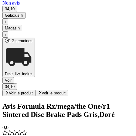
Non avis
34,10
Galaxus.fr
i
Magasin
i
1-2 semaines
Frais livr. inclus
Voir
34,10
Voir le produit
Voir le produit
Avis Formula Rx/mega/the One/r1
Sintered Disc Brake Pads Gris,Doré
0,0