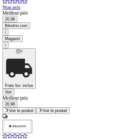
Non avis
Meilleur prix
20,98
BikeInn.com
i
Magasin
i
?
Frais livr. inclus
Voir
Meilleur prix
20,98
Voir le produit
Voir le produit